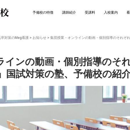
予備校の特徴
講師紹介
受講料
入校案内
看
卒対策のMeg看護
>
お知らせ
>
集団授業・オンラインの動画・個別指導のそれぞ
ラインの動画・個別指導のそ
」国試対策の塾、予備校の紹