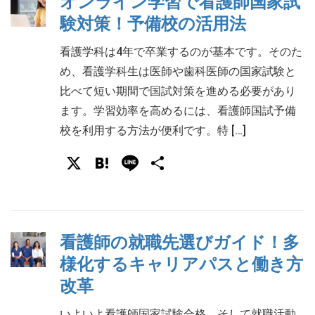
オンライン学習で看護師国家試
験対策！予備校の活用法
看護学科は4年で卒業するのが基本です。そのた
め、看護学科生は医師や歯科医師の国家試験と
比べて短い期間で国試対策を進める必要があり
ます。学習効率を高めるには、看護師国試予備
校を利用する方法が便利です。特 […]
X
Hatena
Line
共
有
看護師の就職先選びガイド！多
様化するキャリアパスと働き方
改革
いよいよ看護師国家試験合格、そして就職活動