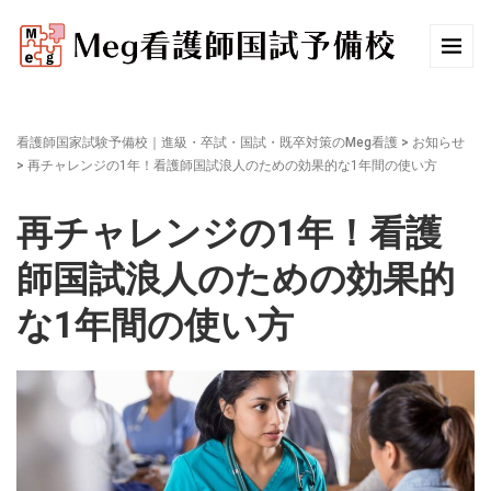
看護師国家試験予備校｜進級・卒試・国試・既卒対策のMeg看護
>
お知らせ
>
再チャレンジの1年！看護師国試浪人のための効果的な1年間の使い方
再チャレンジの1年！看護
師国試浪人のための効果的
な1年間の使い方