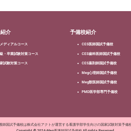
ス紹介
予備校紹介
メディアルコース
CES医師国試予備校
級・卒業試験対策コース
CES歯科医師国試予備校
家試験対策コース
CES薬剤師国試予備校
Meg心理師国試予備校
Meg獣医師国試予備校
PMD医学部専門予備校
看護師国試予備校は株式会社アクトが運営する看護学部学生向けの国家試験対策予備
Copyright © 2024-Meg看護師国試予備校 All rights Reserved.