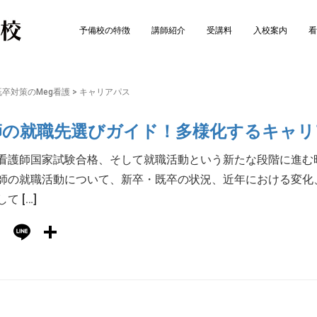
予備校の特徴
講師紹介
受講料
入校案内
看
卒対策のMeg看護
>
キャリアパス
師の就職先選びガイド！多様化するキャリ
看護師国家試験合格、そして就職活動という新たな段階に進む
師の就職活動について、新卒・既卒の状況、近年における変化
て […]
Hatena
Line
共
有