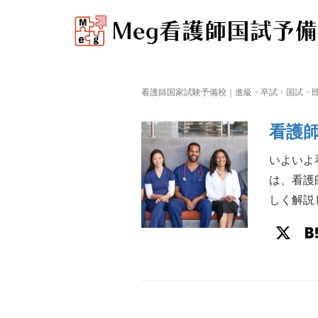
看護師国家試験予備校｜進級・卒試・国試・既
看護
いよいよ
は、看護
しく解説し
X