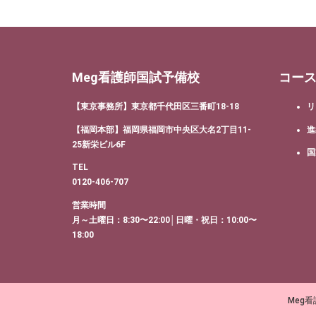
Meg看護師国試予備校
コー
【東京事務所】東京都千代田区三番町18-18
リ
【福岡本部】福岡県福岡市中央区大名2丁目11-
進
25新栄ビル6F
国
TEL
0120-406-707
営業時間
月～土曜日：8:30〜22:00│日曜・祝日：10:00〜
18:00
Meg