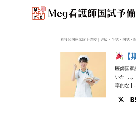
看護師国家試験予備校｜進級・卒試・国試・既
【
医師国家
いたしま
率的な […
X