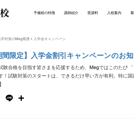
予備校の特徴
講師紹介
受講料
入校案内
看
卒対策のMeg看護
>
入学金キャンペーン
期間限定】入学金割引キャンペーンのお知
試験合格を目指す皆さまを応援するため、Megではこのたび 
す！試験対策のスタートは、できるだけ早い方が有利。特に国
]
Hatena
Line
共
有