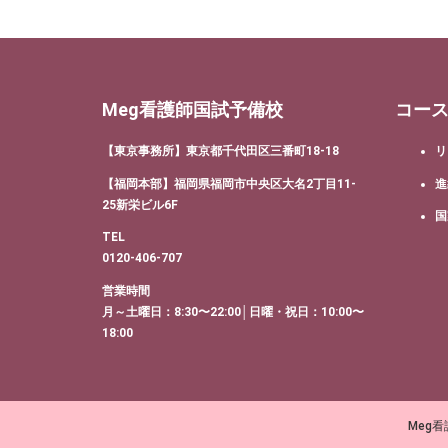
Meg看護師国試予備校
コー
【東京事務所】東京都千代田区三番町18-18
リ
【福岡本部】福岡県福岡市中央区大名2丁目11-
進
25新栄ビル6F
国
TEL
0120-406-707
営業時間
月～土曜日：8:30〜22:00│日曜・祝日：10:00〜
18:00
Meg