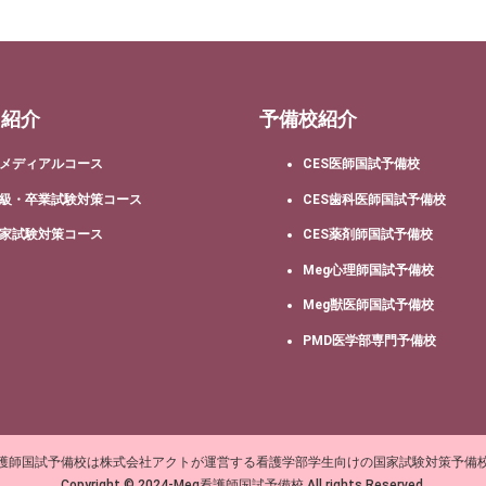
ス紹介
予備校紹介
メディアルコース
CES医師国試予備校
級・卒業試験対策コース
CES歯科医師国試予備校
家試験対策コース
CES薬剤師国試予備校
Meg心理師国試予備校
Meg獣医師国試予備校
PMD医学部専門予備校
看護師国試予備校は株式会社アクトが運営する看護学部学生向けの国家試験対策予備
Copyright © 2024-Meg看護師国試予備校 All rights Reserved.