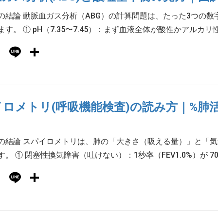
の結論 動脈血ガス分析（ABG）の計算問題は、たった3つの
す。 ① pH（7.35〜7.45）：まず血液全体が酸性かアルカリ性か
Hatena
Line
共
有
ロメトリ(呼吸機能検査)の読み方｜%肺活
の結論 スパイロメトリは、肺の「大きさ（吸える量）」と「
。 ① 閉塞性換気障害（吐けない）：1秒率（FEV1.0%）が 70
Hatena
Line
共
有