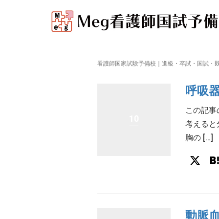
看護師国家試験予備校｜進級・卒試・国試・既
呼吸
この記事
10
考えると
胸の […]
X
動脈血