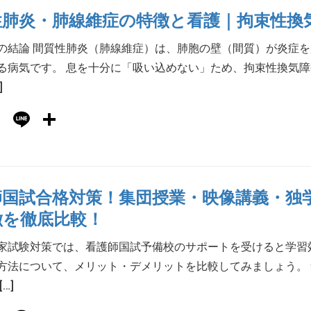
性肺炎・肺線維症の特徴と看護｜拘束性換
の結論 間質性肺炎（肺線維症）は、肺胞の壁（間質）が炎症
る病気です。 息を十分に「吸い込めない」ため、拘束性換気障
]
Hatena
Line
共
有
師国試合格対策！集団授業・映像講義・独
徴を徹底比較！
家試験対策では、看護師国試予備校のサポートを受けると学習
方法について、メリット・デメリットを比較してみましょう。
…]