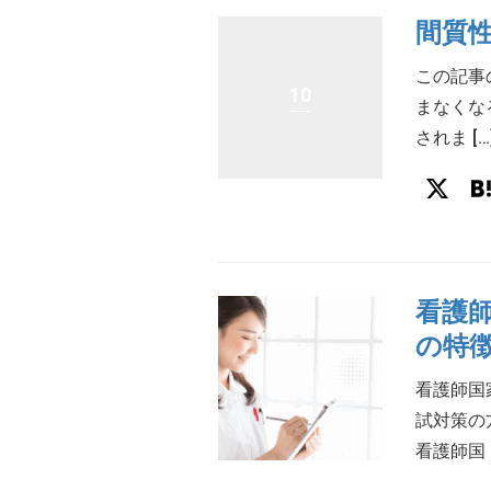
間質
この記事
10
まなくな
されま […
X
看護
の特
看護師国
試対策の
看護師国 [