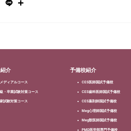
Hatena
Line
共
有
ス紹介
予備校紹介
メディアルコース
CES医師国試予備校
級・卒業試験対策コース
CES歯科医師国試予備校
家試験対策コース
CES薬剤師国試予備校
Meg心理師国試予備校
Meg獣医師国試予備校
PMD医学部専門予備校