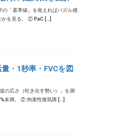
数字の「基準値」を覚えればパズル感
を見る。 ② PaC […]
量・1秒率・FVCを図
気道の広さ（吐き出す勢い）」を測
%未満。 ② 拘束性換気障 […]