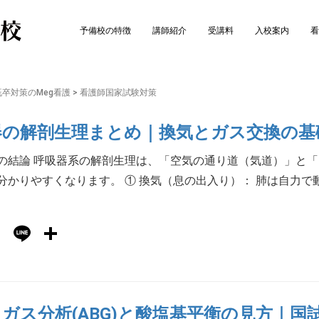
予備校の特徴
講師紹介
受講料
入校案内
看
卒対策のMeg看護
>
看護師国家試験対策
器の解剖生理まとめ｜換気とガス交換の基
の結論 呼吸器系の解剖生理は、「空気の通り道（気道）」と
分かりやすくなります。 ① 換気（息の出入り）： 肺は自力
Hatena
Line
共
有
ガス分析(ABG)と酸塩基平衡の見方｜国