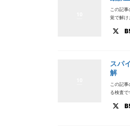
この記事
10
覚で解けま
X
スパイ
解
10
この記事
る検査です
X