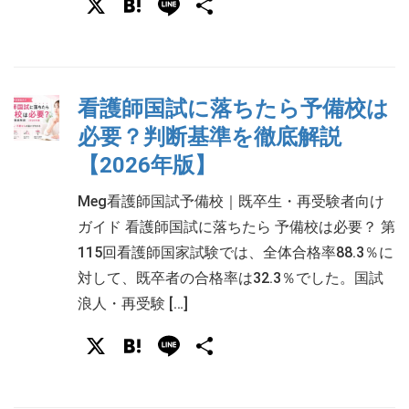
X
Hatena
Line
共
有
看護師国試に落ちたら予備校は
必要？判断基準を徹底解説
【2026年版】
Meg看護師国試予備校｜既卒生・再受験者向け
ガイド 看護師国試に落ちたら 予備校は必要？ 第
115回看護師国家試験では、全体合格率88.3％に
対して、既卒者の合格率は32.3％でした。国試
浪人・再受験 […]
X
Hatena
Line
共
有