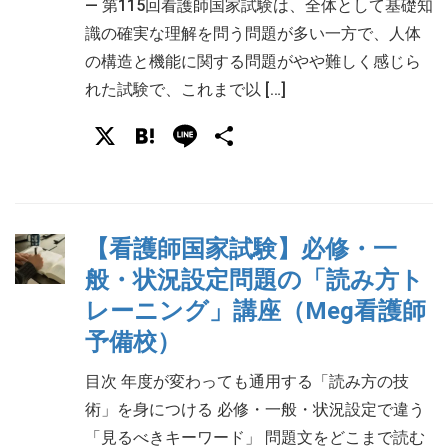
― 第115回看護師国家試験は、全体として基礎知
識の確実な理解を問う問題が多い一方で、人体
の構造と機能に関する問題がやや難しく感じら
れた試験で、これまで以 […]
X
Hatena
Line
共
有
【看護師国家試験】必修・一
般・状況設定問題の「読み方ト
レーニング」講座（Meg看護師
予備校）
目次 年度が変わっても通用する「読み方の技
術」を身につける 必修・一般・状況設定で違う
「見るべきキーワード」 問題文をどこまで読む