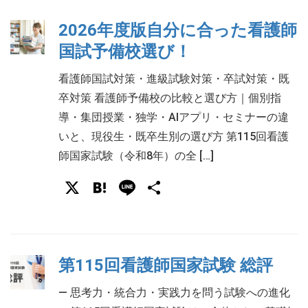
2026年度版自分に合った看護師
国試予備校選び！
看護師国試対策・進級試験対策・卒試対策・既
卒対策 看護師予備校の比較と選び方｜個別指
導・集団授業・独学・AIアプリ・セミナーの違
いと、現役生・既卒生別の選び方 第115回看護
師国家試験（令和8年）の全 […]
X
Hatena
Line
共
有
第115回看護師国家試験 総評
― 思考力・統合力・実践力を問う試験への進化