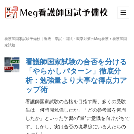
看護師国家試験予備校｜進級・卒試・国試・既卒対策のMeg看護
>
看護師国
家試験
看護師国家試験の合否を分ける
「やらかしパターン」徹底分
析：勉強量より大事な得点力ア
ップ術
看護師国家試験の合格を目指す際、多くの受験
生は「何時間勉強したか」「どの参考書を何周
したか」といった学習の”量”に意識を向けがちで
す。しかし、実は合否の境界線にいる人たちの